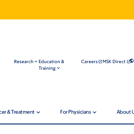
Research
Education &
Careers
MSK Direct
Training
cer & Treatment
For Physicians
About 