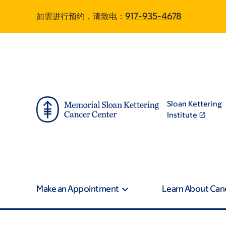
Skip
Skip
如需进行预约，请致电：
917-935-4678
to
to
main
footer
content
Sloan Kettering
Institute
Make an Appointment
Learn About Can