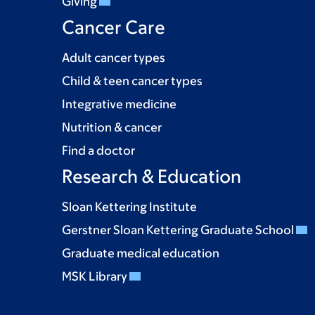
Giving
Cancer Care
Adult cancer types
Child & teen cancer types
Integrative medicine
Nutrition & cancer
Find a doctor
Research & Education
Sloan Kettering Institute
Gerstner Sloan Kettering Graduate School
Graduate medical education
MSK Library