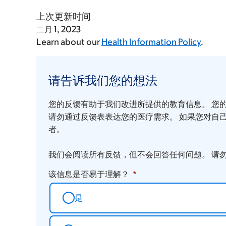
上次更新时间
二月 1, 2023
Learn about our
Health Information Policy
.
请
告
请告诉我们您的想法
诉
您的反馈有助于我们改进所提供的教育信息。 您
我
请勿通过反馈表表达您的医疗需求。 如果您对自
们
者。
您
我们会阅读所有反馈，但不会回答任何问题。 请
的
想
该信息是否易于理解？
法
是