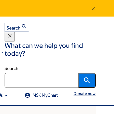
Search
What can we help you find
today?
Search
Donate now
Us
MSK MyChart