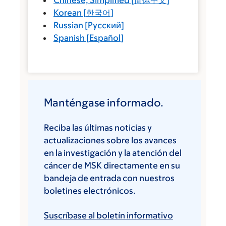
Chinese, Simplified
[
简体中文
]
Korean
[
한국어
]
Russian
[
Русский
]
Spanish
[
Español
]
Manténgase informado.
Reciba las últimas noticias y
actualizaciones sobre los avances
en la investigación y la atención del
cáncer de MSK directamente en su
bandeja de entrada con nuestros
boletines electrónicos.
Suscríbase al boletín informativo