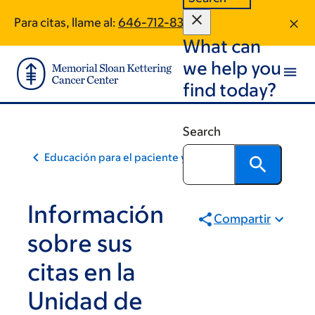
Skip
Skip
Para citas, llame al:
646-712-8393
to
to
What can
main
footer
content
we help you
find today?
Search
Educación para el paciente y la comunidad
Información
Compartir
sobre sus
citas en la
Unidad de