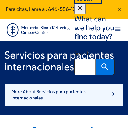
Skip
Skip
Para citas, llame al:
646-586-1223
to
to
What can
main
footer
content
we help you
find today?
Servicios para pacientes
Search
internacionales
More About Servicios para pacientes
internacionales