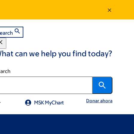
earch
hat can we help you find today?
arch
Donar ahora
MSK MyChart