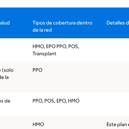
alud
Tipos de cobertura dentro
Detalles d
de la red
HMO, EPO PPO, POS,
Transplant
 (solo
PPO
e la
es de
PPO, POS, EPO, HMO
HMO
Este plan 