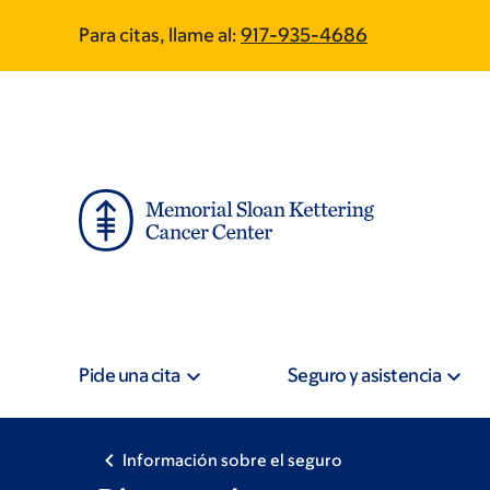
Skip
Skip
Para citas, llame al:
917-935-4686
to
to
main
footer
content
Pide una cita
Seguro y asistencia
Información sobre el seguro