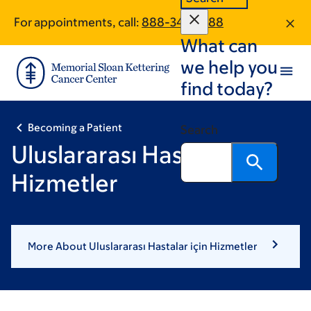
Skip
Skip
For appointments, call:
888-341-3088
to
to
What can
main
footer
content
we help you
find today?
Becoming a Patient
Search
Uluslararası Hastalar için
Hizmetler
More About Uluslararası Hastalar için Hizmetler