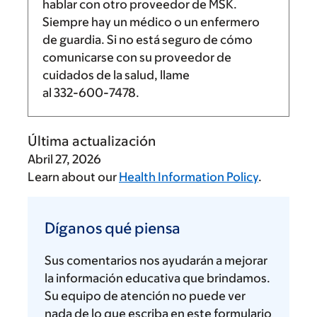
hablar con otro proveedor de MSK.
Siempre hay un médico o un enfermero
de guardia. Si no está seguro de cómo
comunicarse con su proveedor de
cuidados de la salud, llame
al
332-600-7478
.
Última actualización
Abril 27, 2026
Learn about our
Health Information Policy
.
Díganos
qué
Díganos qué piensa
piensa
Sus comentarios nos ayudarán a mejorar
la información educativa que brindamos.
Su equipo de atención no puede ver
nada de lo que escriba en este formulario