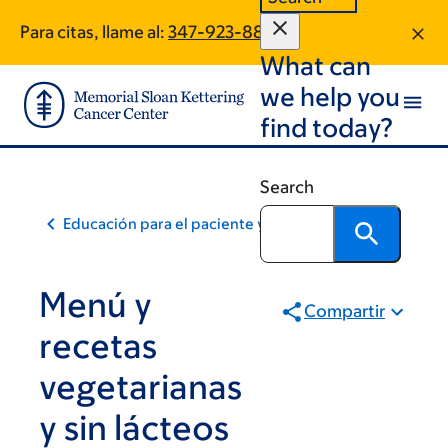
Skip
Skip
Para citas, llame al:
347-923-8845
to
to
What can
main
footer
content
we help you
find today?
Search
Educación para el paciente y la comunidad
Menú y
Compartir
recetas
vegetarianas
y sin lácteos