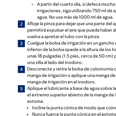
A partir del cuarto día, si defeca mucho
irrigaciones, siga utilizando 750 ml de a
agua. No use más de 1000 ml de agua.
Afloje la pinza para dejar que una parte del a
permitirá expulsar el aire que pueda haber al
vuelva a apretar el tubo con la pinza.
Cuelgue la bolsa de irrigación en un gancho
inferior de la bolsa quede a la altura de los
unas 18 pulgadas (1.5 pies, cerca de 50 cm)
una silla al lado del inodoro.
Desconecte y retire la bolsa de colostomía d
manga de irrigación o aplique una manga de 
manga de irrigación en el inodoro.
Aplique el lubricante a base de agua sobre l
el extremo superior abierto de la manga de i
estoma.
Incline la punta cónica de modo que coinci
Nunca fuerce la punta cónica en el estom