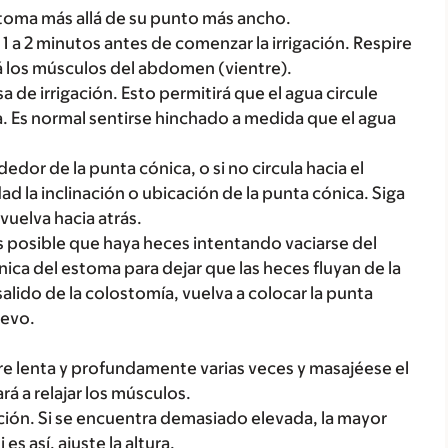
stoma más allá de su punto más ancho.
 1 a 2 minutos antes de comenzar la irrigación. Respire
á los músculos del abdomen (vientre).
a de irrigación. Esto permitirá que el agua circule
a. Es normal sentirse hinchado a medida que el agua
ededor de la punta cónica, o si no circula hacia el
d la inclinación o ubicación de la punta cónica. Siga
vuelva hacia atrás.
es posible que haya heces intentando vaciarse del
ica del estoma para dejar que las heces fluyan de la
alido de la colostomía, vuelva a colocar la punta
uevo.
ire lenta y profundamente varias veces y masajéese el
á a relajar los músculos.
igación. Si se encuentra demasiado elevada, la mayor
s así, ajuste la altura.