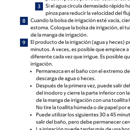
Si el agua circula demasiado rápido h
pinza para reducir la velocidad del flu
Cuando la bolsa de irrigación esté vacía, cier
estoma. Coloque la bolsa de irrigación, el tu
de la manga de irrigación.
El producto de la irrigación (agua y heces) 
minutos. A veces, es posible que empiece a 
diferente cada vez que irrigue. Es posible q
irrigación.
Permanezca en el baño con el extremo de l
descarga de agua o heces.
Después de la primera vez, puede salir del
del inodoro y cierre la parte inferior con l
de la manga de irrigación con una toallita
No tire la toallita húmeda o de papel por 
Puede utilizar los siguientes 30 a 45 minu
salir del baño, pero debe permanecer cerca
La irrigación puede tardar más de una hor