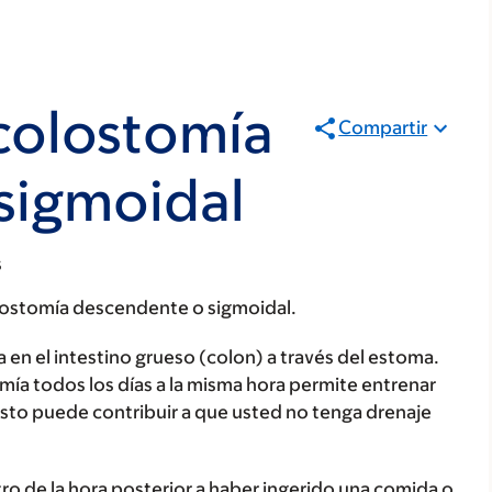
 colostomía
Compartir
sigmoidal
s
colostomía descendente o sigmoidal.
a en el intestino grueso (colon) a través del estoma.
tomía todos los días a la misma hora permite entrenar
 Esto puede contribuir a que usted no tenga drenaje
ro de la hora posterior a haber ingerido una comida o