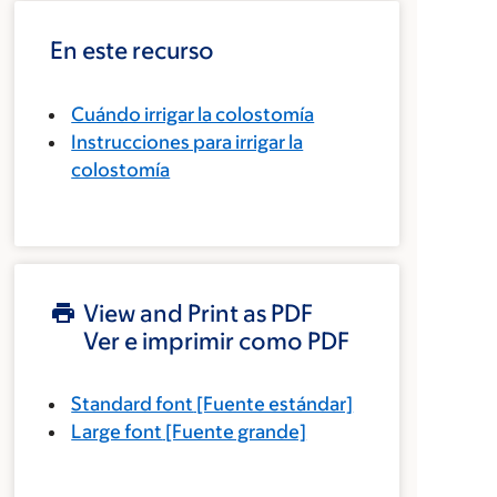
En este recurso
Cuándo irrigar la colostomía
Instrucciones para irrigar la
colostomía
View and Print as PDF
Ver e imprimir como PDF
Standard font
[Fuente estándar]
Large font
[Fuente grande]