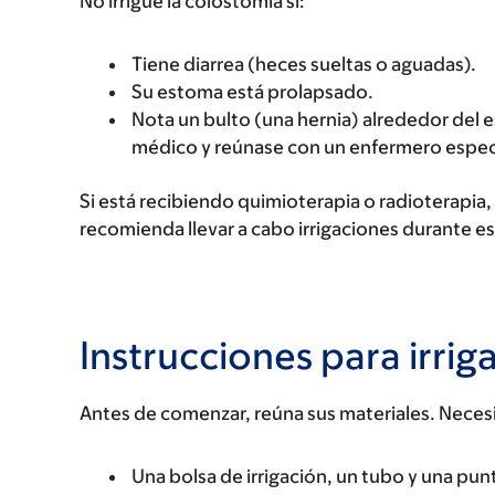
No irrigue la colostomía si:
Tiene diarrea (heces sueltas o aguadas).
Su estoma está prolapsado.
Nota un bulto (una hernia) alrededor del es
médico y reúnase con un enfermero espec
Si está recibiendo quimioterapia o radioterapia,
recomienda llevar a cabo irrigaciones durante e
Instrucciones para irrig
Antes de comenzar, reúna sus materiales. Necesit
Una bolsa de irrigación, un tubo y una pun