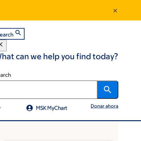
earch
hat can we help you find today?
arch
Donar ahora
MSK MyChart