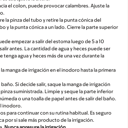
acia el colon, puede provocar calambres. Ajuste la
jo.
re la pinza del tubo y retire la punta cónica del
bo y la punta cónica a un lado. Cierre la parte superior
puede empezar a salir del estoma luego de 5 a 10
salir antes. La cantidad de agua y heces puede ser
ue tenga agua y heces más de una vez durante la
a manga de irrigación en el inodoro hasta la primera
 baño. Si decide salir, saque la manga de irrigación
a pinza suministrada. Limpie y seque la parte inferior
 húmeda o una toalla de papel antes de salir del baño.
el inodoro.
tos para continuar con su rutina habitual. Es seguro
 por si sale más producto de la irrigación.
a.
Nunca apresure la irrigación.