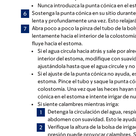
Nunca introduzca la punta cónica en el e
Sostenga la punta cónica en su sitio durante
lenta y profundamente una vez. Esto relajar
Abra poco a poco la pinza del tubo de la bols
lentamente hacia el interior de la colostomí
fluye hacia el estoma.
Si el agua circula hacia atrás y sale por alr
interior del estoma, modifique con suavida
ajustándola hasta que el agua circule y no 
Si el ajuste de la punta cónica no ayuda, 
estoma. Pince el tubo y saque la punta cón
colostomía. Una vez que las heces hayan s
cónica en el estoma e intente irrigar de n
Si siente calambres mientras irriga:
Detenga la circulación del agua, resp
abdomen con suavidad. Esto le ayudar
Verifique la altura de la bolsa de irr
presión puede provocar calambres. Si e