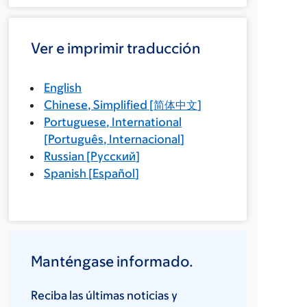
Ver e imprimir traducción
English
Chinese, Simplified
[
简体中文
]
Portuguese, International
[
Português, Internacional
]
Russian
[
Русский
]
Spanish
[
Español
]
Manténgase informado.
Reciba las últimas noticias y