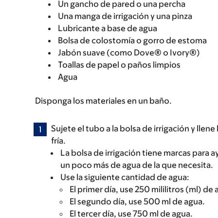
Un gancho de pared o una percha
Una manga de irrigación y una pinza
Lubricante a base de agua
Bolsa de colostomía o gorro de estoma
Jabón suave (como Dove® o Ivory®)
Toallas de papel o paños limpios
Agua
Disponga los materiales en un baño.
Sujete el tubo a la bolsa de irrigación y llene
fría.
La bolsa de irrigación tiene marcas para a
un poco más de agua de la que necesita.
Use la siguiente cantidad de agua:
El primer día, use 250 mililitros (ml) de 
El segundo día, use 500 ml de agua.
El tercer día, use 750 ml de agua.