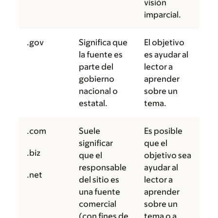
visión
imparcial.
.gov
Significa que
El objetivo
la fuente es
es ayudar al
parte del
lector a
gobierno
aprender
nacional o
sobre un
estatal.
tema.
.com
Suele
Es posible
significar
que el
.biz
que el
objetivo sea
responsable
ayudar al
.net
del sitio es
lector a
una fuente
aprender
comercial
sobre un
(con fines de
tema o a