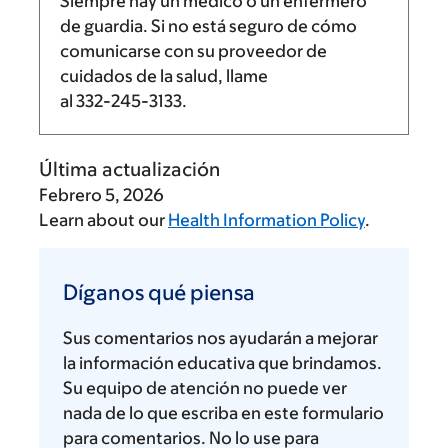
Siempre hay un médico o un enfermero
de guardia. Si no está seguro de cómo
comunicarse con su proveedor de
cuidados de la salud, llame
al
332-245-3133
.
Última actualización
Febrero 5, 2026
Learn about our
Health Information Policy
.
Díganos
qué
Díganos qué piensa
piensa
Sus comentarios nos ayudarán a mejorar
la información educativa que brindamos.
Su equipo de atención no puede ver
nada de lo que escriba en este formulario
para comentarios. No lo use para