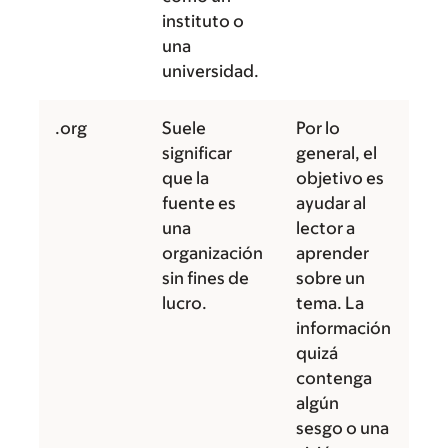
instituto o
una
universidad.
.org
Suele
Por lo
significar
general, el
que la
objetivo es
fuente es
ayudar al
una
lector a
organización
aprender
sin fines de
sobre un
lucro.
tema. La
información
quizá
contenga
algún
sesgo o una