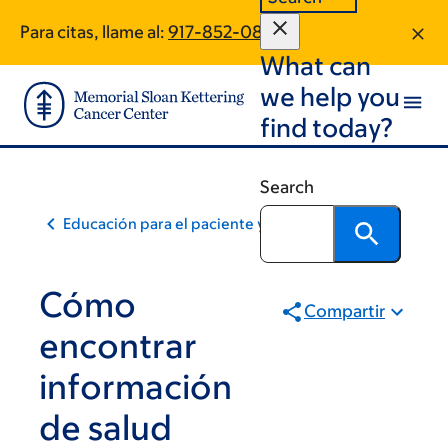
Skip
Skip
Para citas, llame al:
917-852-0850
to
to
What can
main
footer
content
we help you
find today?
Search
Educación para el paciente y la comunidad
Cómo
Compartir
encontrar
información
de salud