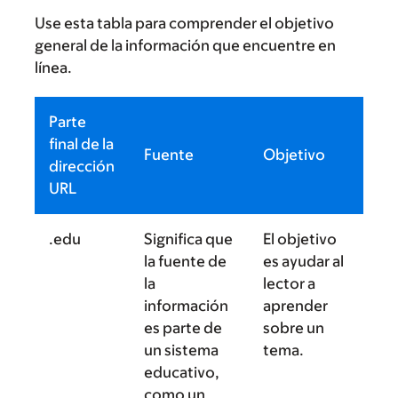
Use esta tabla para comprender el objetivo
general de la información que encuentre en
línea.
Parte
final de la
Fuente
Objetivo
dirección
URL
.edu
Significa que
El objetivo
la fuente de
es ayudar al
la
lector a
información
aprender
es parte de
sobre un
un sistema
tema.
educativo,
como un