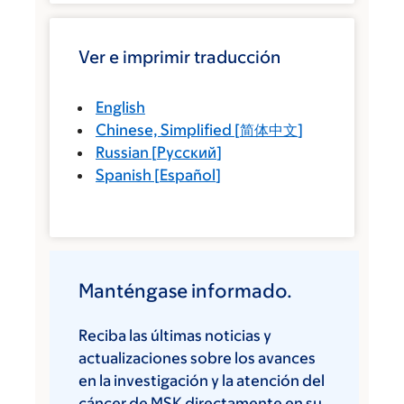
Ver e imprimir traducción
English
Chinese, Simplified
[
简体中文
]
Russian
[
Русский
]
Spanish
[
Español
]
Manténgase informado.
Reciba las últimas noticias y
actualizaciones sobre los avances
en la investigación y la atención del
cáncer de MSK directamente en su