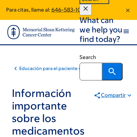
Skip
Skip
Para citas, llame al:
646-583-1098
to
to
What can
main
footer
content
we help you
find today?
Search
Educación para el paciente y la comunidad
Información
Compartir
importante
sobre los
medicamentos