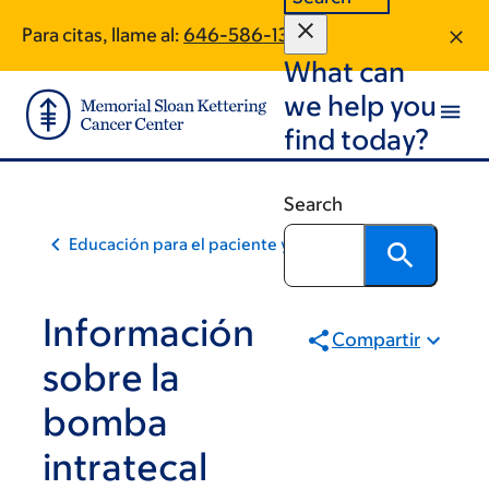
Skip
Skip
Para citas, llame al:
646-586-1377
to
to
What can
main
footer
content
we help you
find today?
Search
Educación para el paciente y la comunidad
Información
Compartir
sobre la
bomba
intratecal