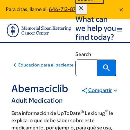
Skip
Skip
Para citas, llame al:
646-712-8718
to
to
What can
main
footer
content
we help you
find today?
Search
Educación para el paciente y la comunidad
Abemaciclib
Compartir
Adult Medication
®
™
Esta información de UpToDate
Lexidrug
le
explica lo que debe saber sobre este
medicamento, por ejemplo, para qué se usa,