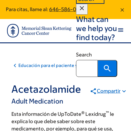
Skip
Skip
Para citas, llame al:
646-586-0680
to
to
What can
main
footer
content
we help you
find today?
Search
Educación para el paciente y la comunidad
Acetazolamide
Compartir
Adult Medication
®
™
Esta información de UpToDate
Lexidrug
le
explica lo que debe saber sobre este
medicamento, por ejemplo, para qué se usa,