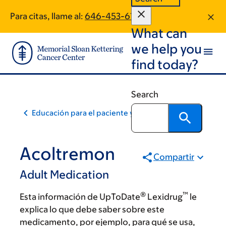
Skip
Skip
Para citas, llame al:
646-453-6173
to
to
What can
main
footer
content
we help you
find today?
Search
Educación para el paciente y la comunidad
Acoltremon
Compartir
Adult Medication
®
™
Esta información de UpToDate
Lexidrug
le
explica lo que debe saber sobre este
medicamento, por ejemplo, para qué se usa,