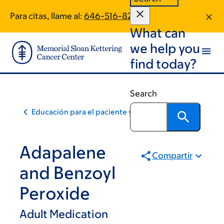
Skip
Skip
Para citas, llame al:
646-516-8284
to
to
What can
main
footer
content
we help you
find today?
Search
Educación para el paciente y la comunidad
Adapalene
Compartir
and Benzoyl
Peroxide
Adult Medication