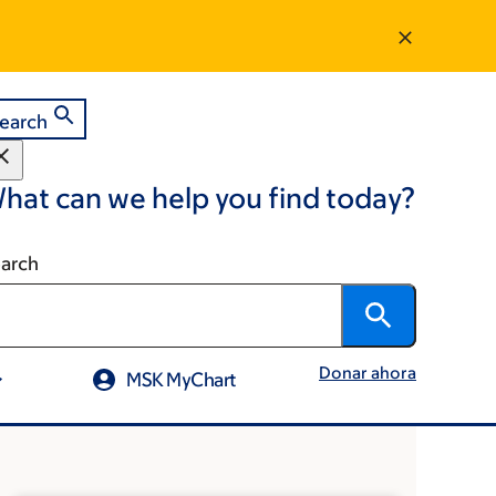
earch
hat can we help you find today?
arch
Donar ahora
MSK MyChart