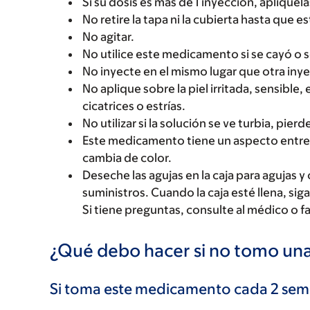
Si su dosis es más de 1 inyección, aplíquela
No retire la tapa ni la cubierta hasta que es
No agitar.
No utilice este medicamento si se cayó o 
No inyecte en el mismo lugar que otra iny
No aplique sobre la piel irritada, sensibl
cicatrices o estrías.
No utilizar si la solución se ve turbia, pier
Este medicamento tiene un aspecto entre i
cambia de color.
Deseche las agujas en la caja para agujas y 
suministros. Cuando la caja esté llena, si
Si tiene preguntas, consulte al médico o 
¿Qué debo hacer si no tomo una
Si toma este medicamento cada 2 sem