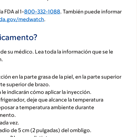
a FDA al 1-
800-332-1088
. También puede informar
fda.gov/medwatch
.
dicamento?
e su médico. Lea toda la información que se le
n.
n en la parte grasa de la piel, en la parte superior
rte superior de brazo.
 le indicarán cómo aplicar la inyección.
frigerador, deje que alcance la temperatura
reposar a temperatura ambiente durante
amento.
ada vez.
 radio de 5 cm (2 pulgadas) del ombligo.