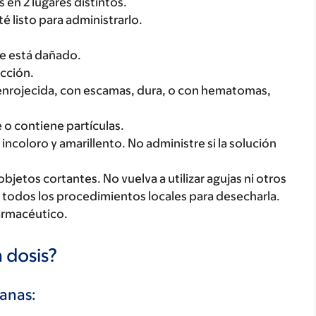
s en 2 lugares distintos.
té listo para administrarlo.
se está dañado.
ección.
e, enrojecida, con escamas, dura, o con hematomas,
de o contiene partículas.
ncoloro y amarillento. No administre si la solución
objetos cortantes. No vuelva a utilizar agujas ni otros
ga todos los procedimientos locales para desecharla.
farmacéutico.
 dosis?
anas: