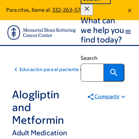
Skip
Skip
Para citas, llame al:
332-263-5760
to
to
What can
main
footer
content
we help you
find today?
Search
Educación para el paciente y la comunidad
Alogliptin
Compartir
and
Metformin
Adult Medication