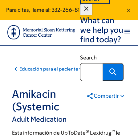
Skip
Skip
Para citas, llame al:
332-266-8174
to
to
What can
main
footer
content
we help you
find today?
Search
Educación para el paciente y la comunidad
Amikacin
Compartir
(Systemic
Adult Medication
®
™
Esta información de UpToDate
Lexidrug
le