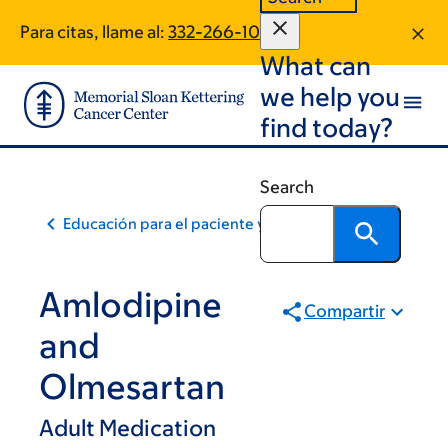
Skip
Skip
Para citas, llame al:
332-266-1021
to
to
What can
main
footer
content
we help you
find today?
Search
Educación para el paciente y la comunidad
Amlodipine
Compartir
and
Olmesartan
Adult Medication