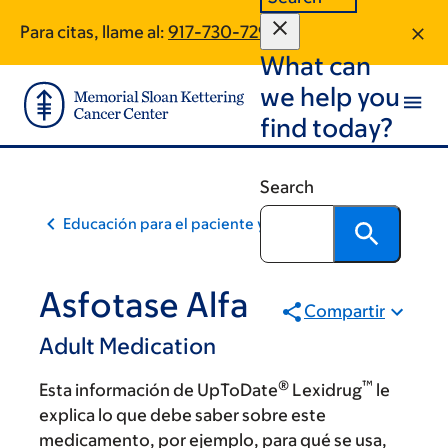
Skip
Skip
Para citas, llame al:
917-730-7294
to
to
What can
main
footer
content
we help you
find today?
Search
Educación para el paciente y la comunidad
Asfotase Alfa
Compartir
Adult Medication
®
™
Esta información de UpToDate
Lexidrug
le
explica lo que debe saber sobre este
medicamento, por ejemplo, para qué se usa,