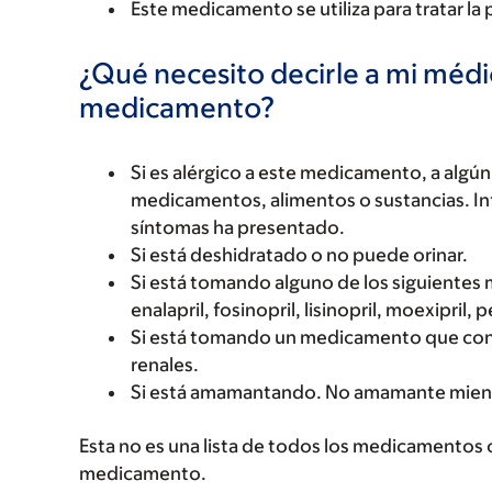
Este medicamento se utiliza para tratar la p
¿Qué necesito decirle a mi méd
medicamento?
Si es alérgico a este medicamento, a alg
medicamentos, alimentos o sustancias. Inf
síntomas ha presentado.
Si está deshidratado o no puede orinar.
Si está tomando alguno de los siguientes m
enalapril, fosinopril, lisinopril, moexipril, 
Si está tomando un medicamento que cont
renales.
Si está amamantando. No amamante mien
Esta no es una lista de todos los medicamentos 
medicamento.