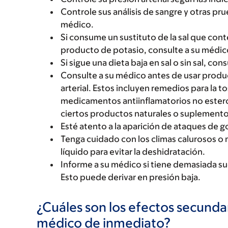
Controle sus análisis de sangre y otras pr
médico.
Si consume un sustituto de la sal que con
producto de potasio, consulte a su médic
Si sigue una dieta baja en sal o sin sal, co
Consulte a su médico antes de usar produc
arterial. Estos incluyen remedios para la to
medicamentos antiinflamatorios no estero
ciertos productos naturales o suplemento
Esté atento a la aparición de ataques de g
Tenga cuidado con los climas calurosos o m
líquido para evitar la deshidratación.
Informe a su médico si tiene demasiada su
Esto puede derivar en presión baja.
¿Cuáles son los efectos secundar
médico de inmediato?