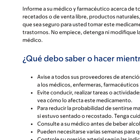
Informe a su médico y farmacéutico acerca de 
recetados o de venta libre, productos naturales,
que sea seguro para usted tomar este medicam
trastornos. No empiece, detenga ni modifique la
médico.
¿Qué debo saber o hacer mien
Avise a todos sus proveedores de atenci
a los médicos, enfermeras, farmacéuticos 
Evite conducir, realizar tareas o activida
vea cómo lo afecta este medicamento.
Para reducir la probabilidad de sentirse 
si estuvo sentado o recostado. Tenga cuida
Consulte a su médico antes de beber alco
Pueden necesitarse varias semanas para q
Controle su presión arterial según las indi