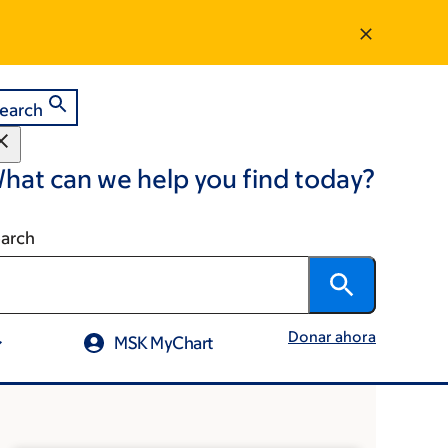
earch
hat can we help you find today?
arch
Donar ahora
MSK MyChart