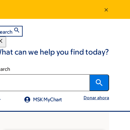
earch
hat can we help you find today?
arch
Donar ahora
MSK MyChart