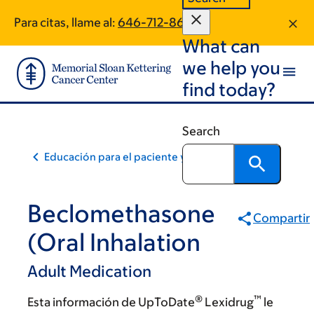
Skip
Skip
Para citas, llame al:
646-712-8657
to
to
What can
main
footer
content
we help you
find today?
Search
Educación para el paciente y la comunidad
Beclomethasone
Compartir
(Oral Inhalation
Adult Medication
®
™
Esta información de UpToDate
Lexidrug
le