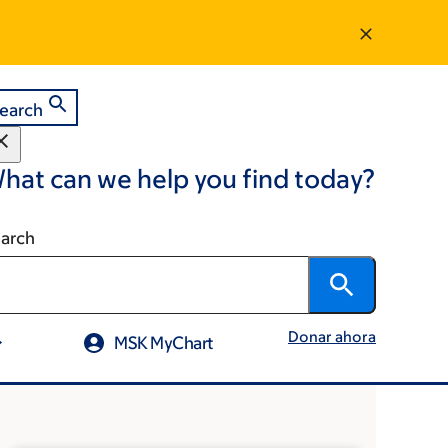
earch
hat can we help you find today?
arch
Donar ahora
MSK MyChart