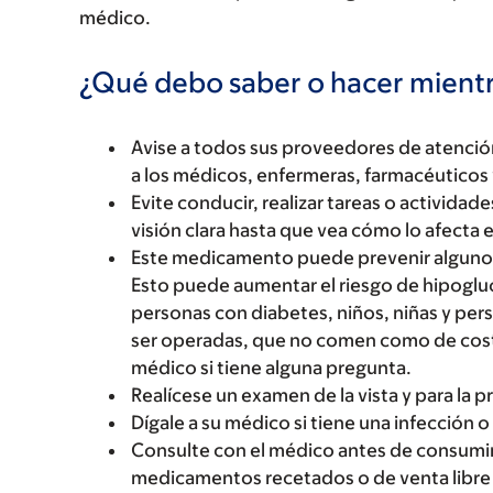
médico.
¿Qué debo saber o hacer mien
Avise a todos sus proveedores de atenci
a los médicos, enfermeras, farmacéuticos 
Evite conducir, realizar tareas o activida
visión clara hasta que vea cómo lo afect
Este medicamento puede prevenir algunos 
Esto puede aumentar el riesgo de hipogl
personas con diabetes, niños, niñas y pers
ser operadas, que no comen como de cost
médico si tiene alguna pregunta.
Realícese un examen de la vista y para la p
Dígale a su médico si tiene una infección o 
Consulte con el médico antes de consumir 
medicamentos recetados o de venta libre 