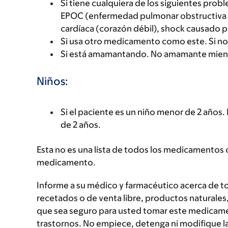
Si tiene cualquiera de los siguientes pro
EPOC (enfermedad pulmonar obstructiva cr
cardíaca (corazón débil), shock causado p
Si usa otro medicamento como este. Si no 
Si está amamantando. No amamante mien
Niños:
Si el paciente es un niño menor de 2 años
de 2 años.
Esta no es una lista de todos los medicamentos 
medicamento.
Informe a su médico y farmacéutico acerca de 
recetados o de venta libre, productos naturales,
que sea seguro para usted tomar este medicam
trastornos. No empiece, detenga ni modifique la