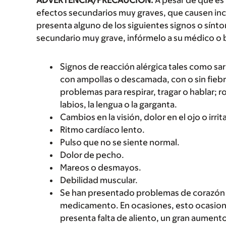
ADVERTENCIA/PRECAUCIÓN:
A pesar de que es
efectos secundarios muy graves, que causen inc
presenta alguno de los siguientes signos o sín
secundario muy grave, infórmelo a su médico o 
Signos de reacción alérgica tales como sarp
con ampollas o descamada, con o sin fiebre
problemas para respirar, tragar o hablar; r
labios, la lengua o la garganta.
Cambios en la visión, dolor en el ojo o irri
Ritmo cardíaco lento.
Pulso que no se siente normal.
Dolor de pecho.
Mareos o desmayos.
Debilidad muscular.
Se han presentado problemas de corazón e
medicamento. En ocasiones, esto ocasionó
presenta falta de aliento, un gran aumento