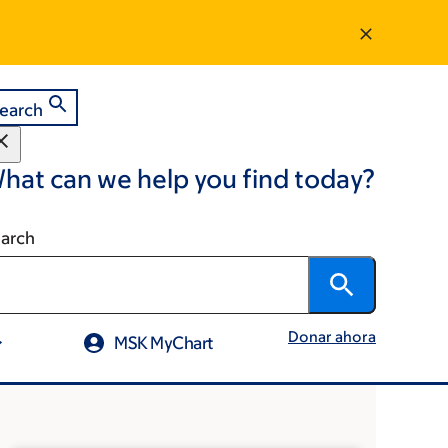
earch
hat can we help you find today?
arch
Donar ahora
MSK MyChart