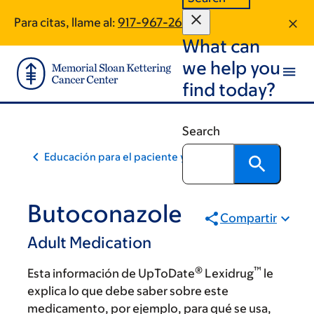
Skip
Skip
Para citas, llame al:
917-967-2667
to
to
What can
main
footer
content
we help you
find today?
Search
Educación para el paciente y la comunidad
Butoconazole
Compartir
Adult Medication
®
™
Esta información de UpToDate
Lexidrug
le
explica lo que debe saber sobre este
medicamento, por ejemplo, para qué se usa,