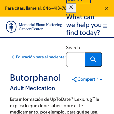
Skip
Skip
Para citas, llame al:
646-413-7691
to
to
What can
main
footer
content
we help you
find today?
Search
Educación para el paciente y la comunidad
Butorphanol
Compartir
Adult Medication
®
™
Esta información de UpToDate
Lexidrug
le
explica lo que debe saber sobre este
medicamento, por ejemplo, para qué se usa,