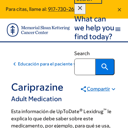
Skip
Skip
Para citas, llame al:
917-730-2698
to
to
What can
main
footer
content
we help you
find today?
Search
Educación para el paciente y la comunidad
Cariprazine
Compartir
Adult Medication
®
™
Esta información de UpToDate
Lexidrug
le
explica lo que debe saber sobre este
medicamento, por ejemplo, para qué se usa,