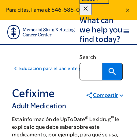
Skip
Skip
Para citas, llame al:
646-586-0457
to
to
What can
main
footer
content
we help you
find today?
Search
Educación para el paciente y la comunidad
Cefixime
Compartir
Adult Medication
®
™
Esta información de UpToDate
Lexidrug
le
explica lo que debe saber sobre este
medicamento, por ejemplo, para qué se usa,