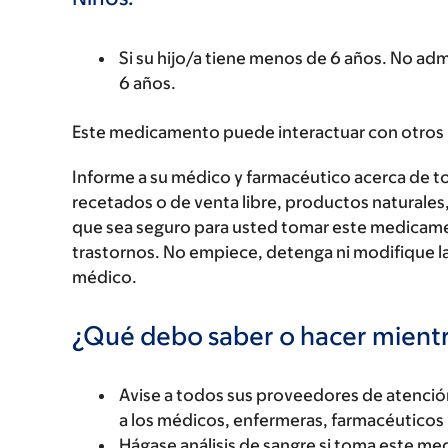
Si su hijo/a tiene menos de 6 años. No a
6 años.
Este medicamento puede interactuar con otros
Informe a su médico y farmacéutico acerca de 
recetados o de venta libre, productos naturales,
que sea seguro para usted tomar este medicam
trastornos. No empiece, detenga ni modifique la
médico.
¿Qué debo saber o hacer mien
Avise a todos sus proveedores de atenci
a los médicos, enfermeras, farmacéuticos 
Hágase análisis de sangre si toma este m