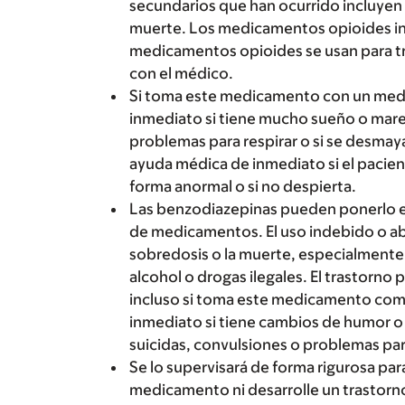
secundarios que han ocurrido incluyen r
muerte. Los medicamentos opioides inc
medicamentos opioides se usan para trat
con el médico.
Si toma este medicamento con un med
inmediato si tiene mucho sueño o mareos
problemas para respirar o si se desma
ayuda médica de inmediato si el pacien
forma anormal o si no despierta.
Las benzodiazepinas pueden ponerlo e
de medicamentos. El uso indebido o 
sobredosis o la muerte, especialment
alcohol o drogas ilegales. El trastor
incluso si toma este medicamento com
inmediato si tiene cambios de humor 
suicidas, convulsiones o problemas para
Se lo supervisará de forma rigurosa pa
medicamento ni desarrolle un trasto