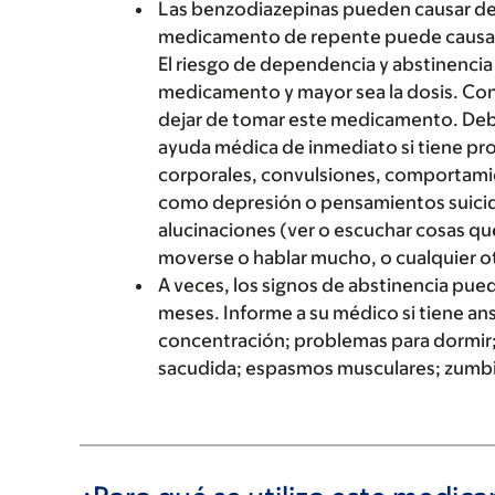
Las benzodiazepinas pueden causar dep
medicamento de repente puede causar a
El riesgo de dependencia y abstinenc
medicamento y mayor sea la dosis. Cons
dejar de tomar este medicamento. Debe
ayuda médica de inmediato si tiene pr
corporales, convulsiones, comportam
como depresión o pensamientos suicid
alucinaciones (ver o escuchar cosas que
moverse o hablar mucho, o cualquier o
A veces, los signos de abstinencia pue
meses. Informe a su médico si tiene a
concentración; problemas para dormir;
sacudida; espasmos musculares; zumbid