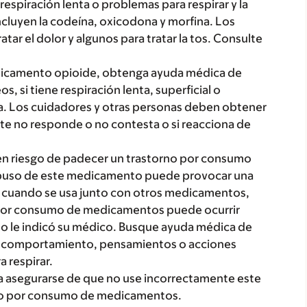
espiración lenta o problemas para respirar y la
luyen la codeína, oxicodona y morfina. Los
ar el dolor y algunos para tratar la tos. Consulte
icamento opioide, obtenga ayuda médica de
, si tiene respiración lenta, superficial o
ya. Los cuidadores y otras personas deben obtener
te no responde o no contesta o si reacciona de
n riesgo de padecer un trastorno por consumo
abuso de este medicamento puede provocar una
e cuando se usa junto con otros medicamentos,
no por consumo de medicamentos puede ocurrir
o le indicó su médico. Busque ayuda médica de
o comportamiento, pensamientos o acciones
 respirar.
ra asegurarse de que no use incorrectamente este
rno por consumo de medicamentos.