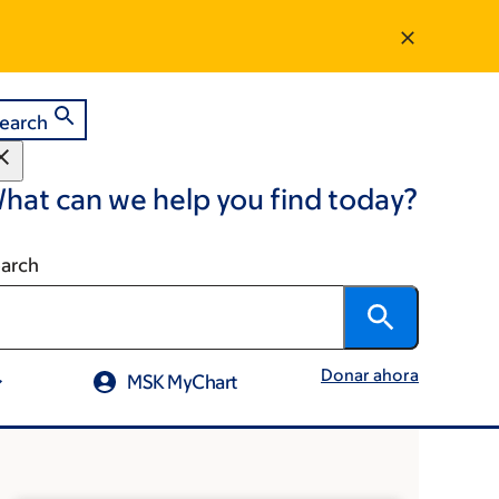
earch
hat can we help you find today?
arch
Donar ahora
MSK MyChart