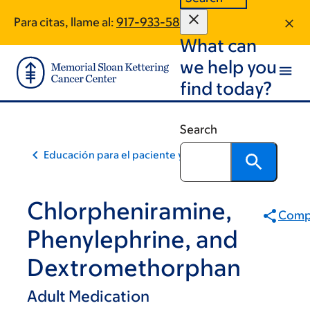
Skip
Skip
Para citas, llame al:
917-933-5862
to
to
What can
main
footer
content
we help you
find today?
Search
Educación para el paciente y la comunidad
Chlorpheniramine,
Compa
Phenylephrine, and
Dextromethorphan
Adult Medication