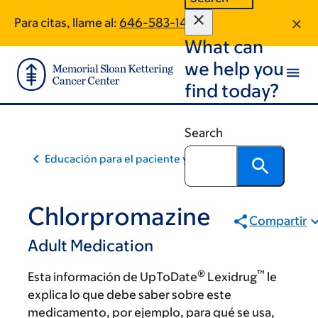
Skip
Skip
Para citas, llame al:
646-583-1403
to
to
What can
main
footer
content
we help you
find today?
Search
Educación para el paciente y la comunidad
Chlorpromazine
Compartir
Adult Medication
®
™
Esta información de UpToDate
Lexidrug
le
explica lo que debe saber sobre este
medicamento, por ejemplo, para qué se usa,