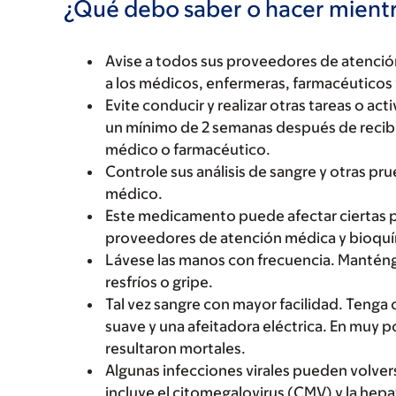
¿Qué debo saber o hacer mien
Avise a todos sus proveedores de atenci
a los médicos, enfermeras, farmacéuticos 
Evite conducir y realizar otras tareas o a
un mínimo de 2 semanas después de recibi
médico o farmacéutico.
Controle sus análisis de sangre y otras pr
médico.
Este medicamento puede afectar ciertas p
proveedores de atención médica y bioqu
Lávese las manos con frecuencia. Manténg
resfríos o gripe.
Tal vez sangre con mayor facilidad. Tenga 
suave y una afeitadora eléctrica. En muy 
resultaron mortales.
Algunas infecciones virales pueden volv
incluye el citomegalovirus (CMV) y la hepa