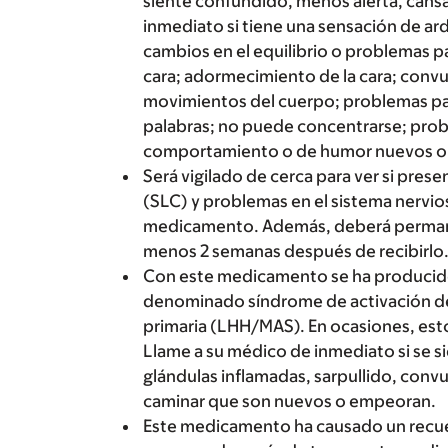
siente confundido, menos alerta, cans
inmediato si tiene una sensación de a
cambios en el equilibrio o problemas 
cara; adormecimiento de la cara; convu
movimientos del cuerpo; problemas para
palabras; no puede concentrarse; pro
comportamiento o de humor nuevos o 
Será vigilado de cerca para ver si pres
(SLC) y problemas en el sistema nervio
medicamento. Además, deberá permane
menos 2 semanas después de recibirlo
Con este medicamento se ha producido
denominado síndrome de activación de
primaria (LHH/MAS). En ocasiones, esto 
Llame a su médico de inmediato si se si
glándulas inflamadas, sarpullido, convu
caminar que son nuevos o empeoran.
Este medicamento ha causado un recuen