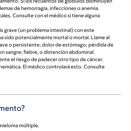
mento. Si los recuentos de glóbulos disminuyen
emas de hemorragia, infecciones o anemia.
ales. Consulte con el médico si tiene alguna
is grave (un problema intestinal) con este
a sido potencialmente mortal o mortal. Llame al
rave o persistente; dolor de estómago; pérdida de
on sangre; fiebre, o distención abdominal.
te el riesgo de padecer otro tipo de cáncer.
 hemática. El médico controlará esto. Consulte
camento?
 mieloma múltiple.