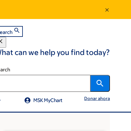
earch
hat can we help you find today?
arch
Donar ahora
MSK MyChart