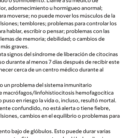
ado o somnoliento. Llame a su médico de
rdor, adormecimiento u hormigueo anormal;
para moverse; no puede mover los músculos de la
lsiones; temblores; problemas para controlar los
 hablar, escribir o pensar; problemas con las
blemas de memoria; debilidad; o cambios de
más graves.
enta signos del síndrome de liberación de citocinas
so durante al menos 7 días después de recibir este
cer cerca de un centro médico durante al
.
 un problema del sistema inmunitario
 macrófagos/linfohistiocitosis hemofagocítica
puso en riesgo la vida o, incluso, resultó mortal.
ente confundido, no está alerta o tiene fiebre,
lsiones, cambios en el equilibrio o problemas para
to bajo de glóbulos. Esto puede durar varias