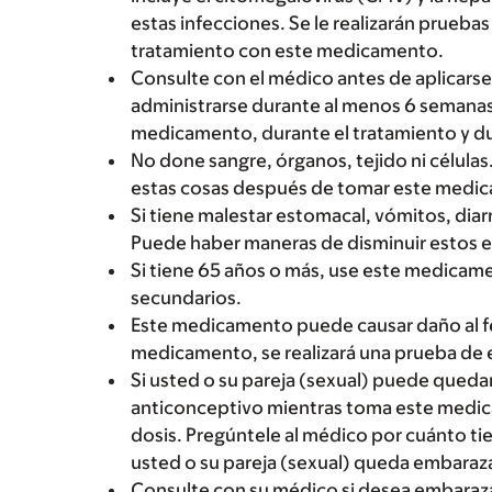
estas infecciones. Se le realizarán prueba
tratamiento con este medicamento.
Consulte con el médico antes de aplicars
administrarse durante al menos 6 semanas
medicamento, durante el tratamiento y du
No done sangre, órganos, tejido ni célula
estas cosas después de tomar este medi
Si tiene malestar estomacal, vómitos, diar
Puede haber maneras de disminuir estos e
Si tiene 65 años o más, use este medica
secundarios.
Este medicamento puede causar daño al fe
medicamento, se realizará una prueba de
Si usted o su pareja (sexual) puede qued
anticonceptivo mientras toma este medic
dosis. Pregúntele al médico por cuánto ti
usted o su pareja (sexual) queda embaraz
Consulte con su médico si desea embaraza