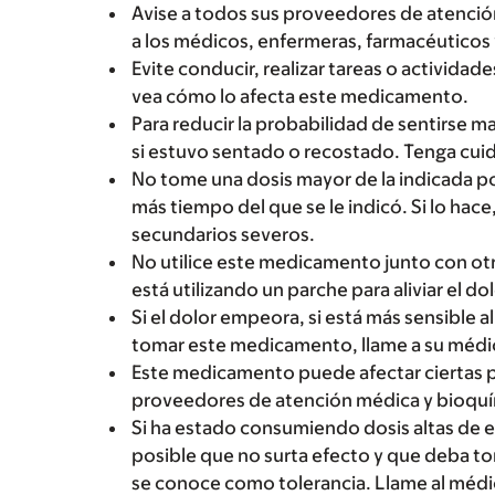
Avise a todos sus proveedores de atenci
a los médicos, enfermeras, farmacéuticos 
Evite conducir, realizar tareas o activida
vea cómo lo afecta este medicamento.
Para reducir la probabilidad de sentirse 
si estuvo sentado o recostado. Tenga cuida
No tome una dosis mayor de la indicada 
más tiempo del que se le indicó. Si lo hac
secundarios severos.
No utilice este medicamento junto con otro
está utilizando un parche para aliviar el d
Si el dolor empeora, si está más sensible 
tomar este medicamento, llame a su médi
Este medicamento puede afectar ciertas p
proveedores de atención médica y bioqu
Si ha estado consumiendo dosis altas de 
posible que no surta efecto y que deba tom
se conoce como tolerancia. Llame al médic