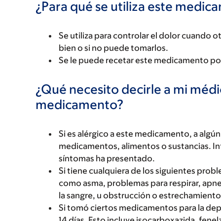
¿Para qué se utiliza este medi
Se utiliza para controlar el dolor cuando o
bien o si no puede tomarlos.
Se le puede recetar este medicamento por
¿Qué necesito decirle a mi méd
medicamento?
Si es alérgico a este medicamento, a alg
medicamentos, alimentos o sustancias. Inf
síntomas ha presentado.
Si tiene cualquiera de los siguientes pro
como asma, problemas para respirar, apnea
la sangre, u obstrucción o estrechamiento
Si tomó ciertos medicamentos para la dep
14 días. Esto incluye isocarboxazida, fenelz