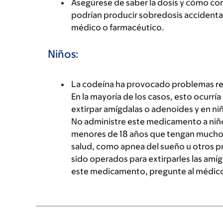
Asegúrese de saber la dosis y cómo co
podrían producir sobredosis accidental
médico o farmacéutico.
Niños:
La codeína ha provocado problemas resp
En la mayoría de los casos, esto ocurrí
extirpar amígdalas o adenoides y en n
No administre este medicamento a niño
menores de 18 años que tengan mucho
salud, como apnea del sueño u otros p
sido operados para extirparles las amígd
este medicamento, pregunte al médico s