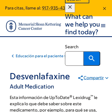
Skip
Skip
Para citas, llame al:
917-935-4302
to
to
What can
main
footer
content
we help you
find today?
Search
Educación para el paciente y la comunidad
Desvenlafaxine
Compartir
Adult Medication
®
™
Esta información de UpToDate
Lexidrug
le
explica lo que debe saber sobre este
medicamento, por ejemplo, para qué se usa,