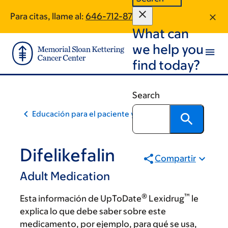
Skip
Skip
Para citas, llame al:
646-712-8716
to
to
What can
main
footer
content
we help you
find today?
Search
Educación para el paciente y la comunidad
Difelikefalin
Compartir
Adult Medication
®
™
Esta información de UpToDate
Lexidrug
le
explica lo que debe saber sobre este
medicamento, por ejemplo, para qué se usa,