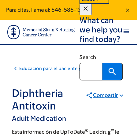
Skip
Skip
Para citas, llame al:
646-586-1375
to
to
What can
main
footer
content
we help you
find today?
Search
Educación para el paciente y la comunidad
Diphtheria
Compartir
Antitoxin
Adult Medication
®
™
Esta información de UpToDate
Lexidrug
le