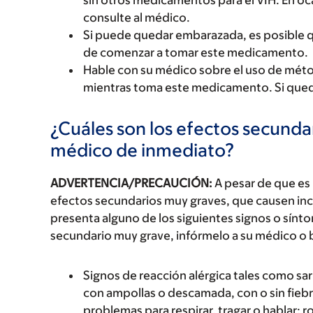
sin otros medicamentos para el VIH. En oc
consulte al médico.
Si puede quedar embarazada, es posible 
de comenzar a tomar este medicamento.
Hable con su médico sobre el uso de mét
mientras toma este medicamento. Si qued
¿Cuáles son los efectos secundar
médico de inmediato?
ADVERTENCIA/PRECAUCIÓN:
A pesar de que es
efectos secundarios muy graves, que causen inc
presenta alguno de los siguientes signos o sín
secundario muy grave, infórmelo a su médico o 
Signos de reacción alérgica tales como sarp
con ampollas o descamada, con o sin fiebre
problemas para respirar, tragar o hablar; r