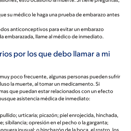
asiones, esto ocasionó la muerte. Si tiene preguntas,
que su médico le haga una prueba de embarazo antes
odos anticonceptivos para evitar un embarazo
a embarazada, llame al médico de inmediato.
ios por los que debo llamar a mi
 muy poco frecuente, algunas personas pueden sufrir
luso la muerte, al tomar un medicamento. Si
tomas que puedan estar relacionados con un efecto
busque asistencia médica de inmediato:
ullido; urticaria; picazón; piel enrojecida, hinchada,
; sibilancia; opresión en el pecho o la garganta;
onquera inusual; o hinchazón de la boca, el rostro, los