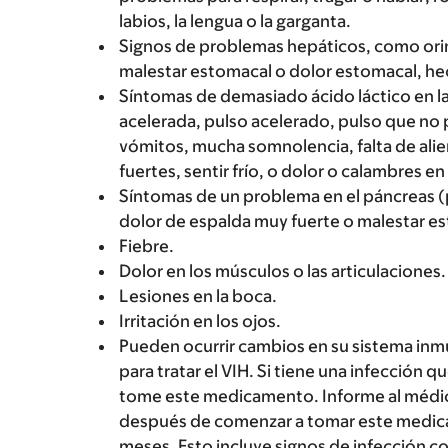
labios, la lengua o la garganta.
Signos de problemas hepáticos, como orin
malestar estomacal o dolor estomacal, hece
Síntomas de demasiado ácido láctico en la
acelerada, pulso acelerado, pulso que no
vómitos, mucha somnolencia, falta de ali
fuertes, sentir frío, o dolor o calambres e
Síntomas de un problema en el páncreas (
dolor de espalda muy fuerte o malestar e
Fiebre.
Dolor en los músculos o las articulaciones.
Lesiones en la boca.
Irritación en los ojos.
Pueden ocurrir cambios en su sistema in
para tratar el VIH. Si tiene una infección 
tome este medicamento. Informe al médic
después de comenzar a tomar este medica
meses. Esto incluye signos de infección co