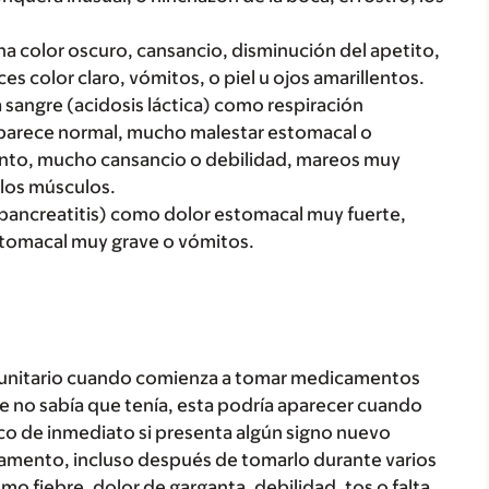
a color oscuro, cansancio, disminución del apetito,
s color claro, vómitos, o piel u ojos amarillentos.
 sangre (acidosis láctica) como respiración
 parece normal, mucho malestar estomacal o
ento, mucho cansancio o debilidad, mareos muy
n los músculos.
pancreatitis) como dolor estomacal muy fuerte,
stomacal muy grave o vómitos.
munitario cuando comienza a tomar medicamentos
que no sabía que tenía, esta podría aparecer cuando
o de inmediato si presenta algún signo nuevo
mento, incluso después de tomarlo durante varios
mo fiebre, dolor de garganta, debilidad, tos o falta