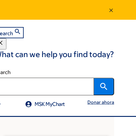
earch
hat can we help you find today?
arch
Donar ahora
MSK MyChart