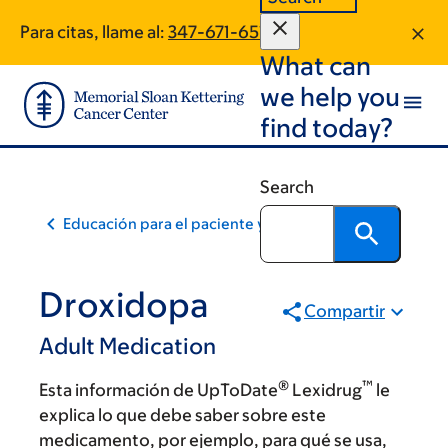
Skip
Skip
Para citas, llame al:
347-671-6512
to
to
What can
main
footer
content
we help you
find today?
Search
Educación para el paciente y la comunidad
Droxidopa
Compartir
Adult Medication
®
™
Esta información de UpToDate
Lexidrug
le
explica lo que debe saber sobre este
medicamento, por ejemplo, para qué se usa,