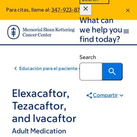
Skip
Skip
Para citas, llame al:
347-923-8770
to
to
What can
main
footer
content
we help you
find today?
Search
Educación para el paciente y la comunidad
Elexacaftor,
Compartir
Tezacaftor,
and Ivacaftor
Adult Medication