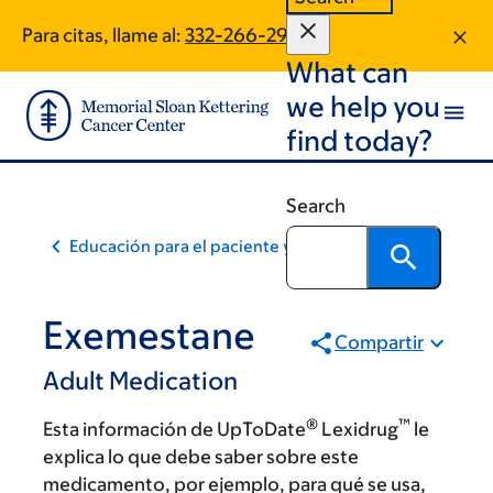
Skip
Skip
Para citas, llame al:
332-266-2949
to
to
What can
main
footer
content
we help you
find today?
Search
Educación para el paciente y la comunidad
Exemestane
Compartir
Adult Medication
®
™
Esta información de UpToDate
Lexidrug
le
explica lo que debe saber sobre este
medicamento, por ejemplo, para qué se usa,