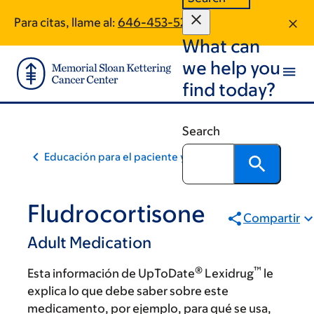
Skip
Skip
Para citas, llame al:
646-453-5289
to
to
What can
main
footer
content
we help you
find today?
Search
Educación para el paciente y la comunidad
Fludrocortisone
Compartir
Adult Medication
®
™
Esta información de UpToDate
Lexidrug
le
explica lo que debe saber sobre este
medicamento, por ejemplo, para qué se usa,