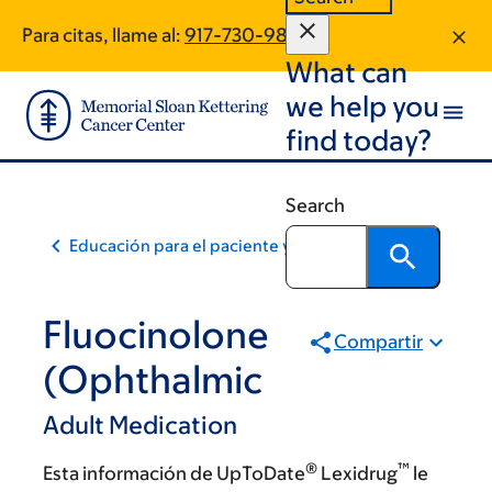
Skip
Skip
Para citas, llame al:
917-730-9823
to
to
What can
main
footer
content
we help you
find today?
Search
Educación para el paciente y la comunidad
Fluocinolone
Compartir
(Ophthalmic
Adult Medication
®
™
Esta información de UpToDate
Lexidrug
le