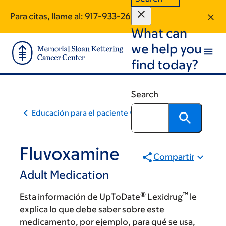
Skip
Skip
Para citas, llame al:
917-933-2610
to
to
What can
main
footer
content
we help you
find today?
Search
Educación para el paciente y la comunidad
Fluvoxamine
Compartir
Adult Medication
®
™
Esta información de UpToDate
Lexidrug
le
explica lo que debe saber sobre este
medicamento, por ejemplo, para qué se usa,