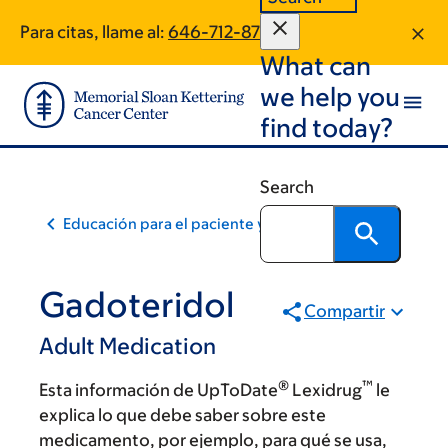
Skip
Skip
Para citas, llame al:
646-712-8717
to
to
What can
main
footer
content
we help you
find today?
Search
Educación para el paciente y la comunidad
Gadoteridol
Compartir
Adult Medication
®
™
Esta información de UpToDate
Lexidrug
le
explica lo que debe saber sobre este
medicamento, por ejemplo, para qué se usa,