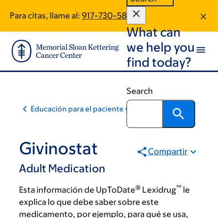
Skip
Skip
Para citas, llame al:
917-730-5845
to
to
What can
main
footer
content
we help you
find today?
Search
Educación para el paciente y la comunidad
Givinostat
Compartir
Adult Medication
®
™
Esta información de UpToDate
Lexidrug
le
explica lo que debe saber sobre este
medicamento, por ejemplo, para qué se usa,