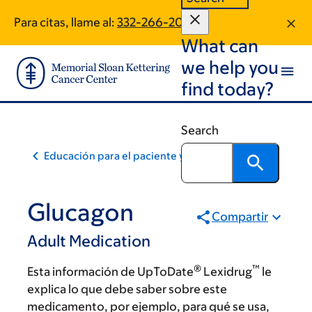
Skip
Skip
Para citas, llame al:
332-266-2069
to
to
What can
main
footer
content
we help you
find today?
Search
Educación para el paciente y la comunidad
Glucagon
Compartir
Adult Medication
®
™
Esta información de UpToDate
Lexidrug
le
explica lo que debe saber sobre este
medicamento, por ejemplo, para qué se usa,