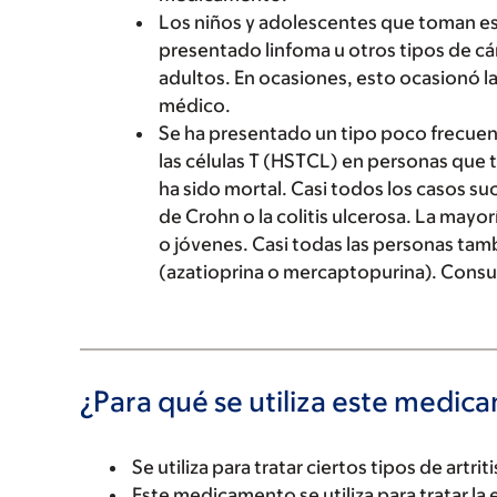
Los niños y adolescentes que toman e
presentado linfoma u otros tipos de cá
adultos. En ocasiones, esto ocasionó la
médico.
Se ha presentado un tipo poco frecue
las células T (HSTCL) en personas qu
ha sido mortal. Casi todos los casos s
de Crohn o la colitis ulcerosa. La may
o jóvenes. Casi todas las personas t
(azatioprina o mercaptopurina). Consul
¿Para qué se utiliza este medi
Se utiliza para tratar ciertos tipos de artriti
Este medicamento se utiliza para tratar la 