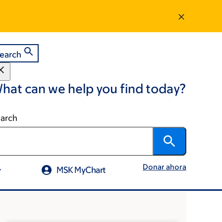
earch
hat can we help you find today?
arch
Donar ahora
MSK MyChart