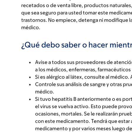
recetados o de venta libre, productos naturales,
que sea seguro para usted tomar este medicam
trastornos. No empiece, detenga ni modifique la
médico.
¿Qué debo saber o hacer mien
Avise a todos sus proveedores de atenci
a los médicos, enfermeras, farmacéuticos 
Si es alérgico al látex, consulte al médico
Controle sus análisis de sangre y otras pr
médico.
Si tuvo hepatitis B anteriormente o es po
el virus se vuelva activo. Esto puede pro
ocasiones, mortales. Se le realizarán prue
con este medicamento. Tendrá que estar al
medicamento y por varios meses luego de 