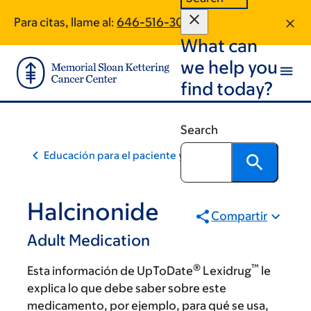
Skip
Skip
Para citas, llame al:
646-516-3008
to
to
What can
main
footer
content
we help you
find today?
Search
Educación para el paciente y la comunidad
Halcinonide
Compartir
Adult Medication
®
™
Esta información de UpToDate
Lexidrug
le
explica lo que debe saber sobre este
medicamento, por ejemplo, para qué se usa,