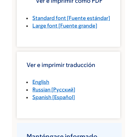
Ver e imprimir como PDF
Standard font
[Fuente estándar]
Large font
[Fuente grande]
Ver e imprimir traducción
English
Russian
[
Русский
]
Spanish
[
Español
]
Manténgase informado.