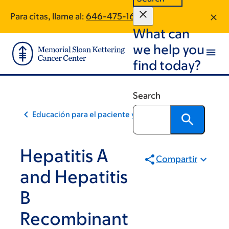
Skip
Skip
Para citas, llame al:
646-475-1640
to
to
What can
main
footer
content
we help you
find today?
Search
Educación para el paciente y la comunidad
Hepatitis A
Compartir
and Hepatitis
B
Recombinant