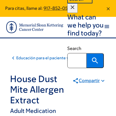
Skip
Skip
Para citas, llame al:
917-852-0579
to
to
What can
main
footer
content
we help you
find today?
Search
Educación para el paciente y la comunidad
House Dust
Compartir
Mite Allergen
Extract
Adult Medication